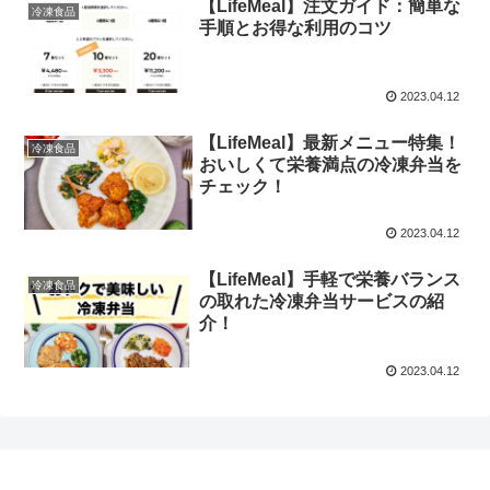
【LifeMeal】注文ガイド：簡単な
冷凍食品
手順とお得な利用のコツ
2023.04.12
【LifeMeal】最新メニュー特集！
冷凍食品
おいしくて栄養満点の冷凍弁当を
チェック！
2023.04.12
【LifeMeal】手軽で栄養バランス
冷凍食品
の取れた冷凍弁当サービスの紹
介！
2023.04.12